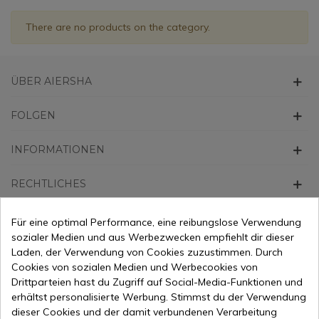
There are no products on the category.
ÜBER AIERSHA
FOLGEN
INFORMATIONEN
RECHTLICHES
KONTAKT
Für eine optimal Performance, eine reibungslose Verwendung
sozialer Medien und aus Werbezwecken empfiehlt dir dieser
Laden, der Verwendung von Cookies zuzustimmen. Durch
Cookies von sozialen Medien und Werbecookies von
Drittparteien hast du Zugriff auf Social-Media-Funktionen und
erhältst personalisierte Werbung. Stimmst du der Verwendung
dieser Cookies und der damit verbundenen Verarbeitung
Alle Preise verstehen sich inklusive Mehrwertsteuer und
zzgl.