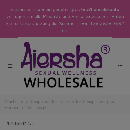
Sie müssen über ein genehmigtes Großhandelskonto
verfügen, um alle Produkte und Preise einzusehen. Rufen
Sie für Unterstützung die Nummer
(+86) 138 2878 2687
an.
Startseite
>
Sexprodukten
>
Vibrator-Sexspielzeug für
Männer
>
Penisringe
PENISRINGE