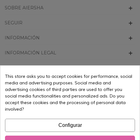
SOBRE AIERSHA
SEGUIR
INFORMACIÓN
INFORMACIÓN LEGAL
CONTACTO
This store asks you to accept cookies for performance, social
media and advertising purposes. Social media and
advertising cookies of third parties are used to offer you
social media functionalities and personalized ads. Do you
accept these cookies and the processing of personal data
involved?
All prices are mentioned tax included and
shipping excluded
Configurar
© 2025 aiersha.com| Shenzhen Aiersha Technology Co., Ltd. |