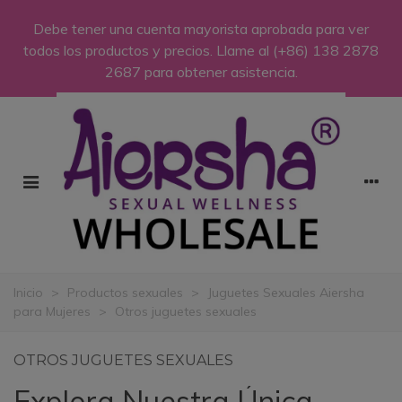
Debe tener una cuenta mayorista aprobada para ver
todos los productos y precios. Llame al
(+86) 138 2878
2687
para obtener asistencia.
Inicio
>
Productos sexuales
>
Juguetes Sexuales Aiersha
para Mujeres
>
Otros juguetes sexuales
OTROS JUGUETES SEXUALES
Explora Nuestra Única